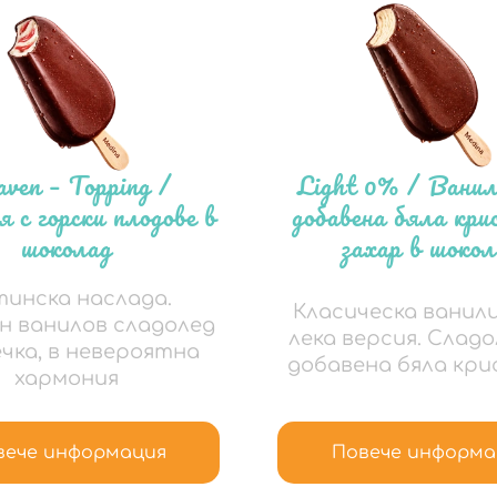
ven – Topping /
Light 0% / Ванил
 с горски плодове в
добавена бяла кр
шоколад
захар в шокол
инска наслада.
Класическа ванили
н ванилов сладолед
лека версия. Сладо
ечка, в невероятна
добавена бяла кр
хармония
вече информация
Повече информа