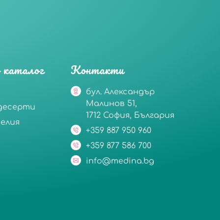
 каталог
Контакти
бул. Александър
Малинов 51,
десерти
1712 София, България
делия
+359 887 950 960
+359 877 586 700
info@medina.bg