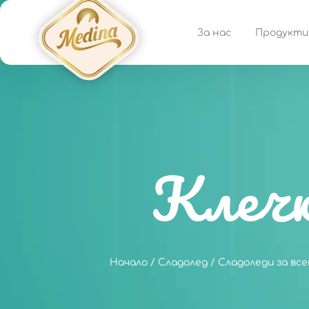
За нас
Продукти
Клеч
Начало
/
Сладолед
/
Сладоледи за все