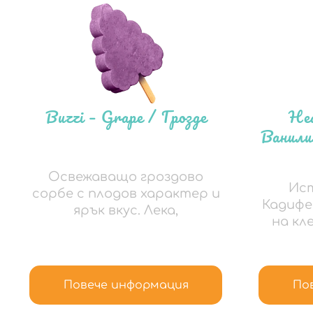
Buzzi – Grape / Грозде
Hea
Ванилия
Освежаващо гроздово
Ист
сорбе с плодов характер и
Кадифе
ярък вкус. Лека,
на кл
Повече информация
По