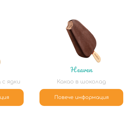
Heaven
 с ядки
Какао в шоколад
ция
Повече информация