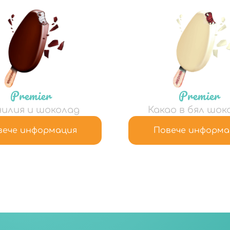
Premier
Premier
илия и шоколад
Какао в бял шок
вече информация
Повече информа