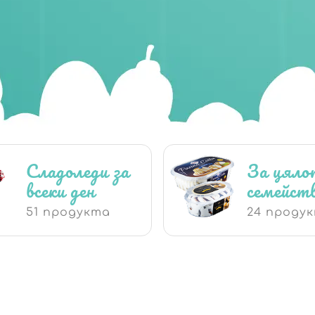
Сладоледи за
За цяло
всеки ден
семейст
51 продукта
24 проду