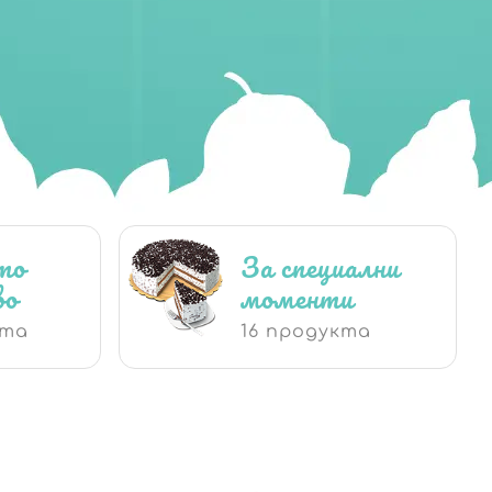
то
За специални
во
моменти
кта
16 продукта