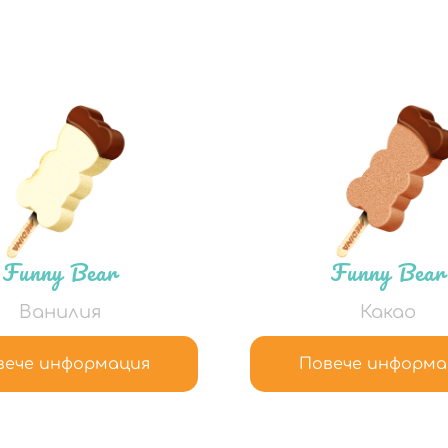
Funny Bear
Funny Bear
Ванилия
Какао
вече информация
Повече информа