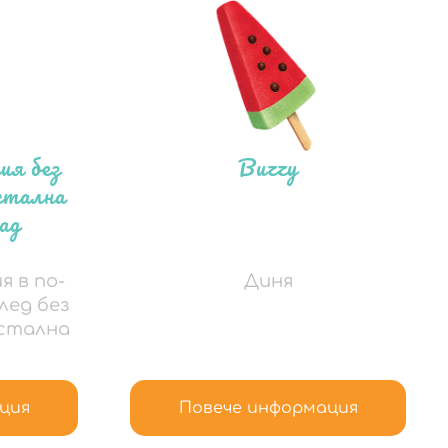
ия без
Buzzy
истална
ад
я в по-
Диня
лед без
истална
Повече информация
ция