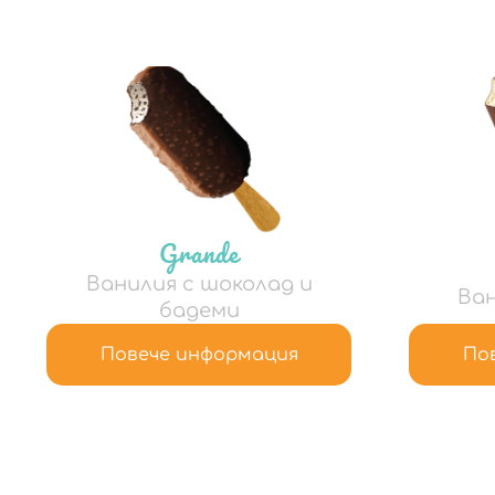
Grande
Ванилия с шоколад и
Ван
бадеми
Повече информация
По