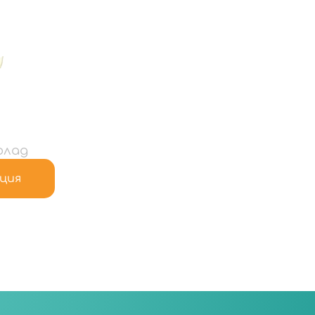
олад
ция