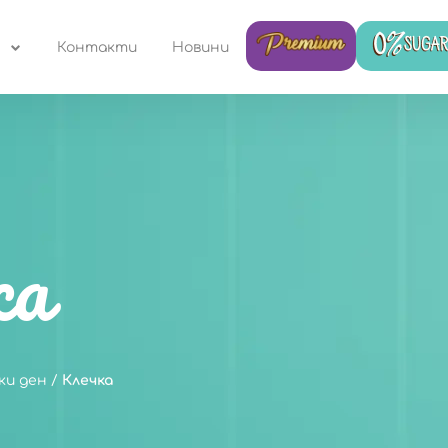
Контакти
Новини
ка
ки ден
/
Клечка