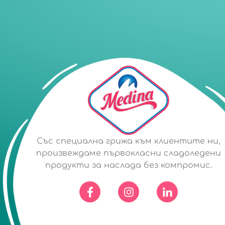
Със специална грижа към клиентите ни,
произвеждаме първокласни сладоледени
продукти за наслада без компромис.