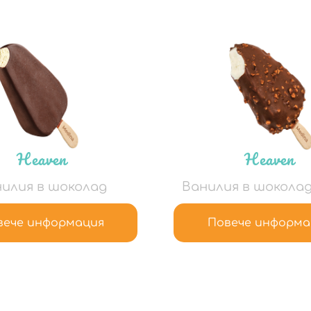
Heaven
Heaven
илия в шоколад
Ванилия в шоколад
вече информация
Повече информа