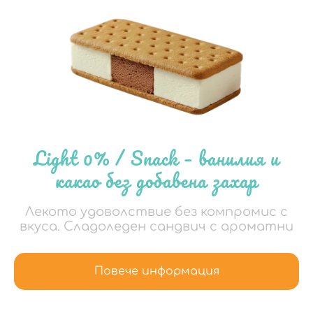
Light 0% / Snack – ванилия и
какао без добавена захар
Лекото удоволствие без компромис с
вкуса. Сладоледен сандвич с ароматни
Повече информация