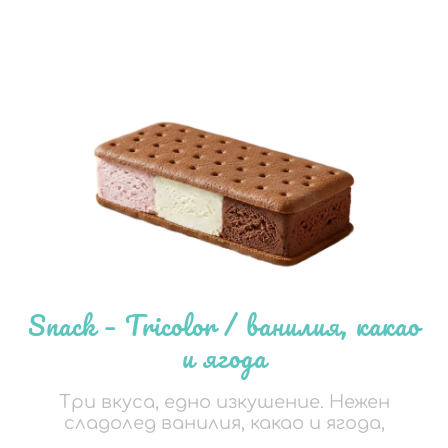
Snack – Tricolor / ванилия, какао
и ягода
Три вкуса, едно изкушение. Нежен
сладолед ванилия, какао и ягода,