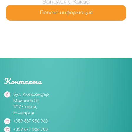
Ванилия и Какао
Повече информация
Контакти
бул. Александър
Малинов 51,
1712 София,
България
+359 887 950 960
+359 877 586 700