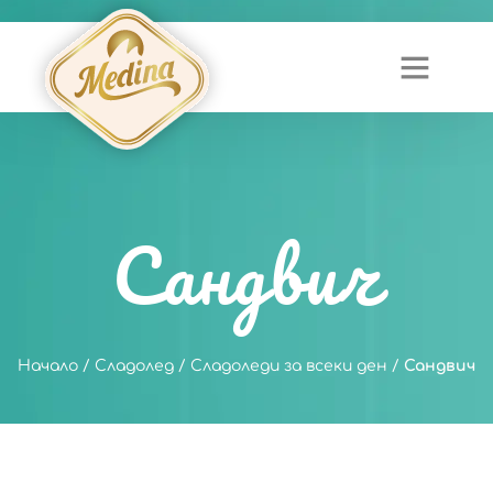
Сандвич
Начало
/
Сладолед
/
Сладоледи за всеки ден
/
Сандвич