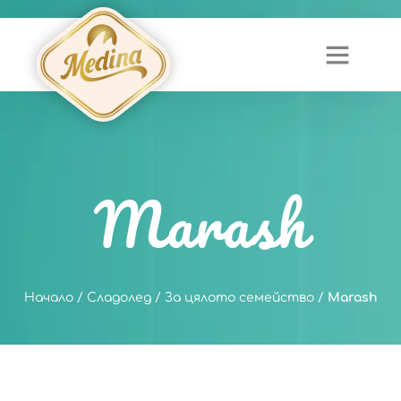
Marash
Начало
/
Сладолед
/
За цялото семейство
/
Marash