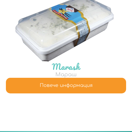
Marash
Mараш
Повече информация