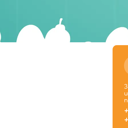
З
и
п
+
+