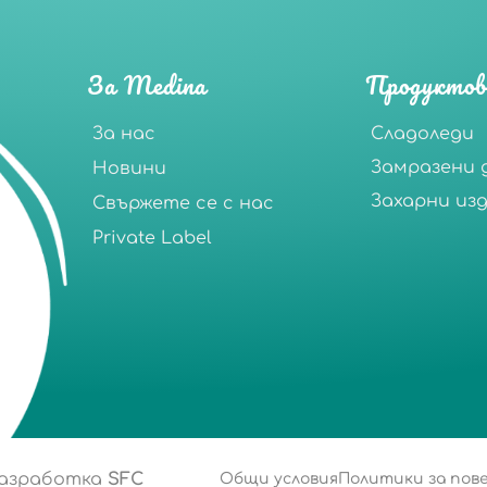
За Medina
Продуктов
За нас
Сладоледи
Замразени 
Новини
Захарни из
Свържете се с нас
Private Label
разработка
SFC
Общи условия
Политики за по