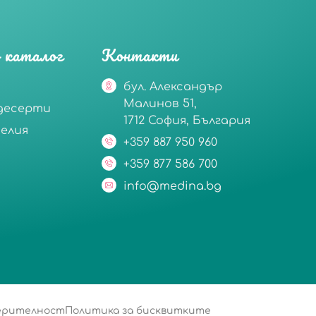
 каталог
Контакти
бул. Александър
Малинов 51,
десерти
1712 София, България
делия
+359 887 950 960
+359 877 586 700
info@medina.bg
верителност
Политика за бисквитките