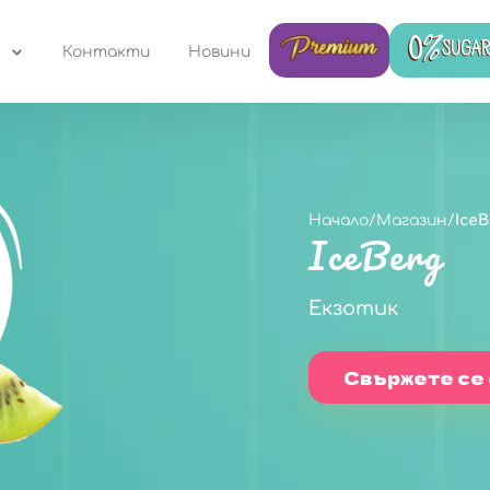
Контакти
Новини
Начало
/
Магазин
/
IceB
IceBerg
Екзотик
Свържете се 