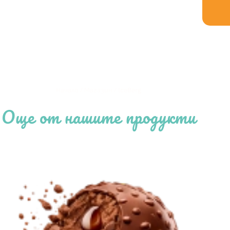
Начало
/
Магазин
/
IceBerg
Още от нашите продукти