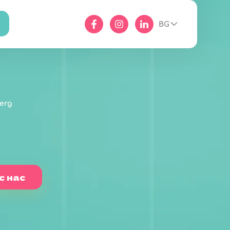
BG
erg
с нас