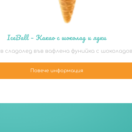
IceBall – Какао с шоколад и ядки
в сладолед във вафлена фунийка с шоколадов
Повече информация