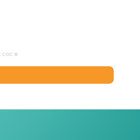
 сос в