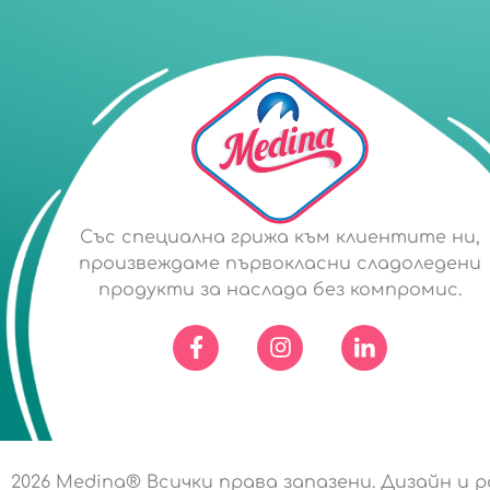
Със специална грижа към клиентите ни,
произвеждаме първокласни сладоледени
продукти за наслада без компромис.
2026
Medina® Всички права запазени. Дизайн и 