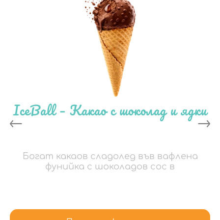
IceBall – Какао с шоколад и ядки
Богат какаов сладолед във вафлена
фунийка с шоколадов сос в