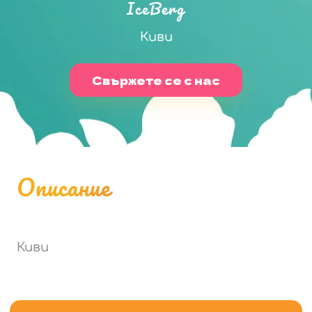
IceBerg
Киви
Свържете се с нас
Описание
Киви