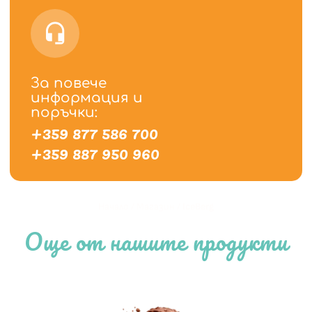
За повече
информация и
поръчки:
+359 877 586 700
+359 887 950 960
Начало
/
Магазин
/
IceBerg
Още от нашите продукти