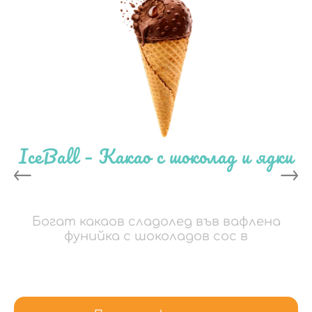
IceBall – Какао с шоколад и ядки
Богат какаов сладолед във вафлена
фунийка с шоколадов сос в