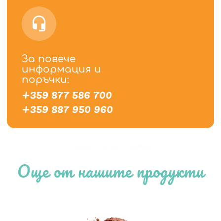
За повече
информация и
поръчки:
+359 877 586 700
+359 887 950 960
Начало
/
Магазин
/
IceBerg
Още от нашите продукти