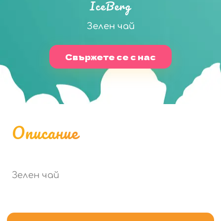
IceBerg
Зелен чай
Свържете се с нас
Описание
Зелен чай