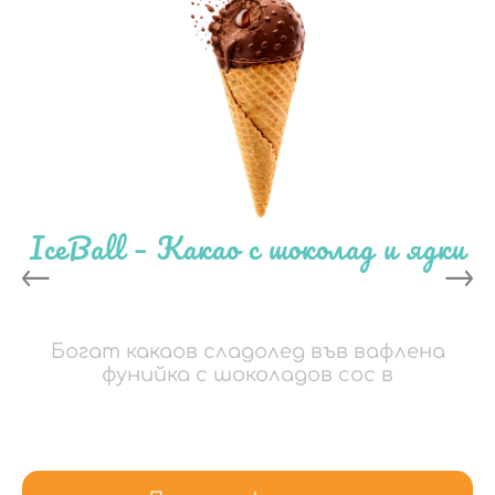
IceBall – Какао с шоколад и ядки
Богат какаов сладолед във вафлена
фунийка с шоколадов сос в