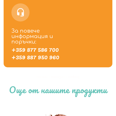
За повече
информация и
поръчки:
+359 877 586 700
+359 887 950 960
Начало
/
Магазин
/
IceBerg
Още от нашите продукти