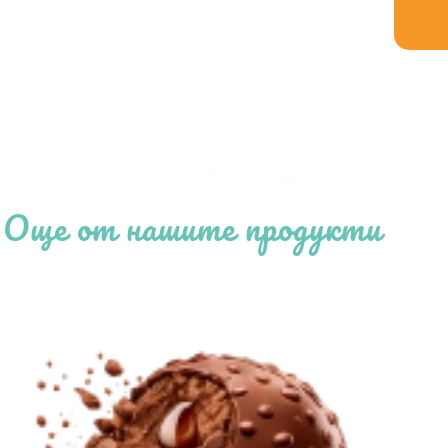
Начало
/
Магазин
/
Please – Ягода
Още от нашите продукти