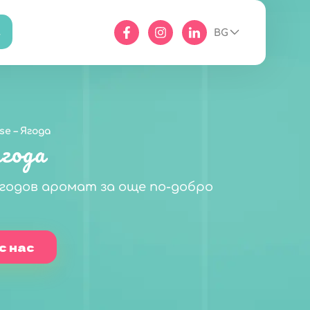
BG
se – Ягода
Ягода
ягодов аромат за още по-добро
с нас