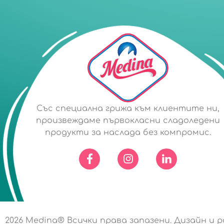
Със специална грижа към клиентите ни,
произвеждаме първокласни сладоледени
продукти за наслада без компромис.
2026
Medina® Всички права запазени. Дизайн и 