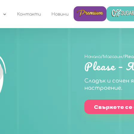
Контакти
Новини
Начало
/
Магазин
/
Plea
Please – 
Сладък и сочен 
настроение.
Свържете се 