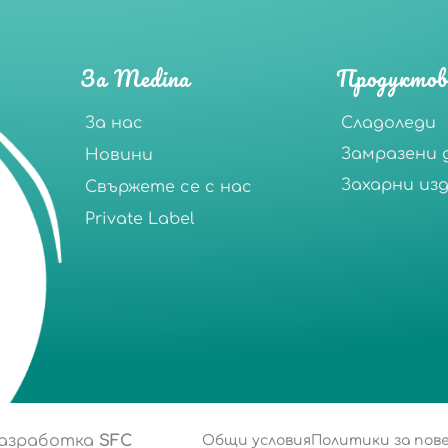
За Medina
Продуктов
За нас
Сладоледи
Замразени 
Новини
Захарни из
Свържете се с нас
Private Label
разработка
SFC
Общи условия
Политики за по