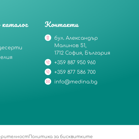
 каталог
Контакти
бул. Александър
Малинов 51,
десерти
1712 София, България
делия
+359 887 950 960
+359 877 586 700
info@medina.bg
верителност
Политика за бисквитките