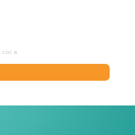
 сос в