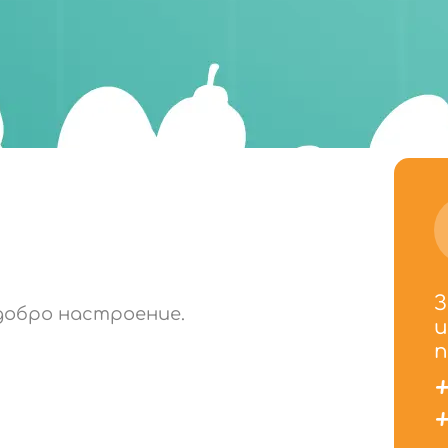
З
-добро настроение.
и
п
+
+