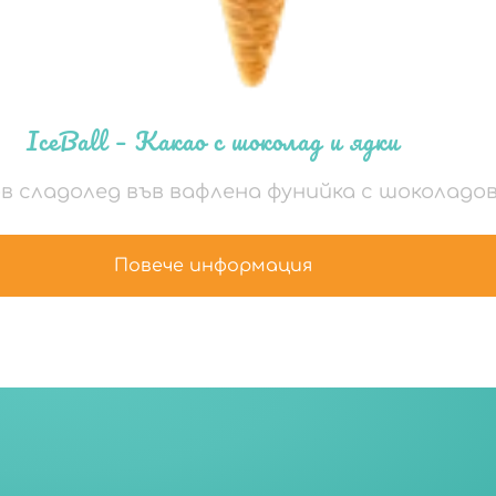
IceBall – Какао с шоколад и ядки
в сладолед във вафлена фунийка с шоколадов
Повече информация