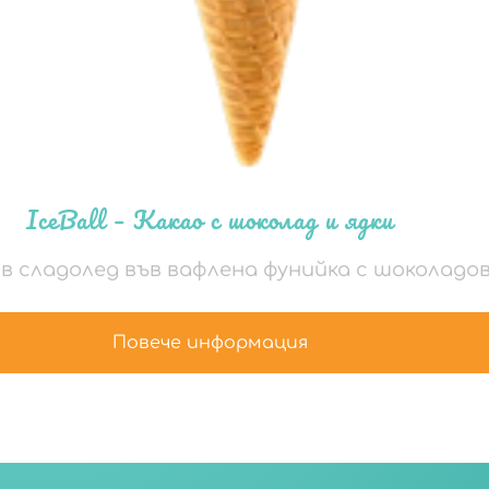
IceBall – Какао с шоколад и ядки
в сладолед във вафлена фунийка с шоколадов
Повече информация