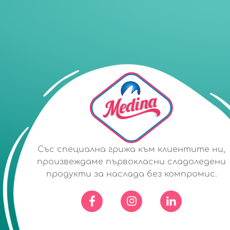
Със специална грижа към клиентите ни,
произвеждаме първокласни сладоледени
продукти за наслада без компромис.