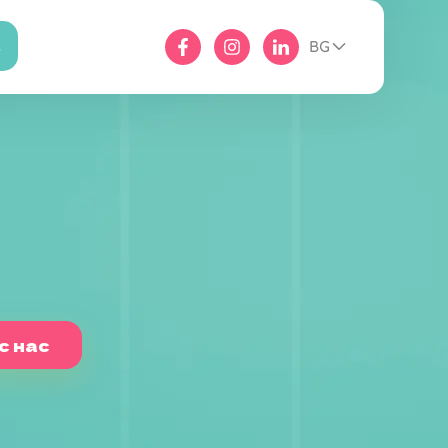
BG
с нас