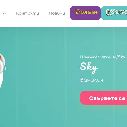
Контакти
Новини
Начало
/
Магазин
/
Sky
Sky
Ванилия
Свържете се 