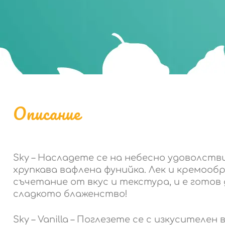
Описание
Sky – Насладете се на небесно удоволстви
хрупкава вафлена фунийка. Лек и кремооб
съчетание от вкус и текстура, и е готов
сладкото блаженство!
Sky – Vanilla – Поглезете се с изкусителен