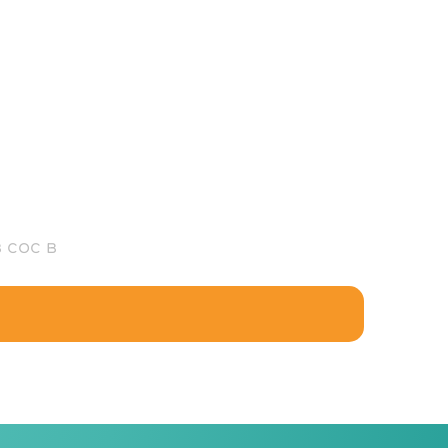
 сос в