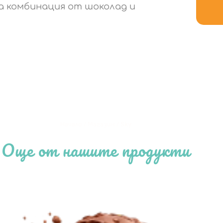
а комбинация от шоколад и
Начало
/
Магазин
/
Sky
Още от нашите продукти