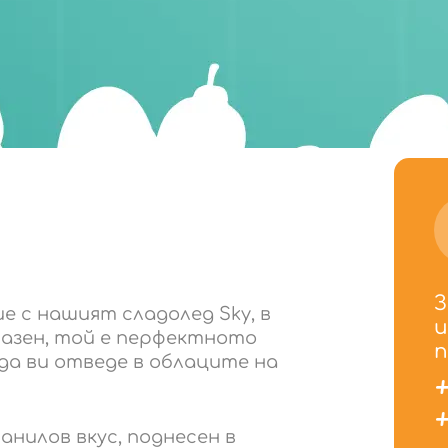
З
е с нашият сладолед Sky, в
и
разен, той е перфектното
п
 да ви отведе в облаците на
+
+
 ванилов вкус, поднесен в