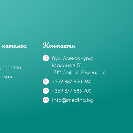
 каталог
Контакти
бул. Александър
Малинов 51,
десерти
1712 София, България
делия
+359 887 950 960
+359 877 586 700
info@medina.bg