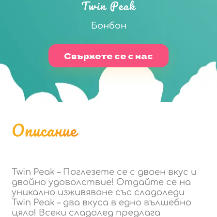
Twin Peak
Бонбон
Свържете се с нас
Описание
Twin Peak – Поглезете се с двоен вкус и
двойно удоволствие! Отдайте се на
уникално изживяване със сладоледи
Twin Peak – два вкуса в едно вълшебно
цяло! Всеки сладолед предлага