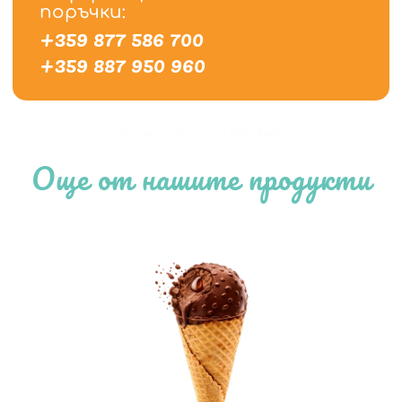
поръчки:
+359 877 586 700
+359 887 950 960
Начало
/
Магазин
/
Twin Peak
Още от нашите продукти