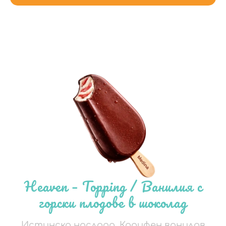
Heaven – Topping / Ванилия с
горски плодове в шоколад
Истинска наслада. Кадифен ванилов