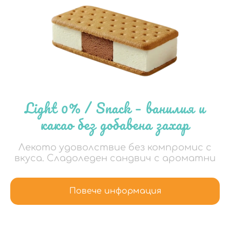
Light 0% / Snack – ванилия и
какао без добавена захар
Лекото удоволствие без компромис с
вкуса. Сладоледен сандвич с ароматни
Повече информация