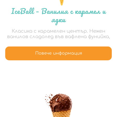
IceBall – Ванилия с карамел и
ядки
Класика с карамелен център. Нежен
ванилов сладолед във вафлена фунийка,
Повече информация