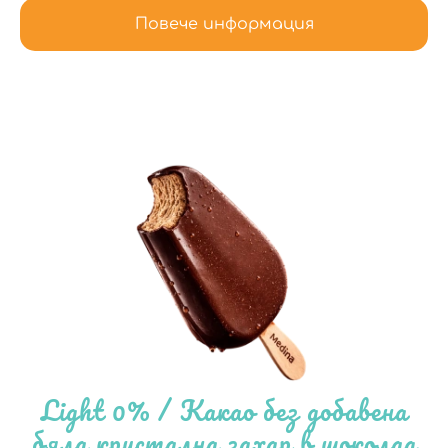
Повече информация
Light 0% / Какао без добавена
бяла кристална захар в шоколад