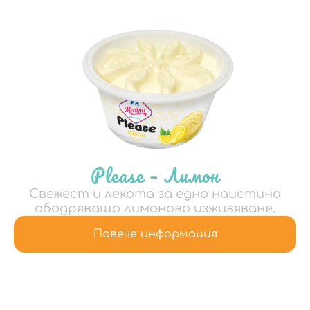
Please – Лимон
Свежест и лекота за едно наистина
ободряващо лимоново изживяване.
Повече информация