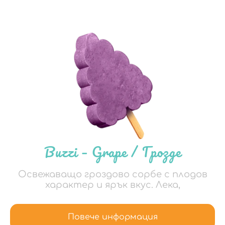
Buzzi – Grape / Грозде
Освежаващо гроздово сорбе с плодов
характер и ярък вкус. Лека,
Повече информация