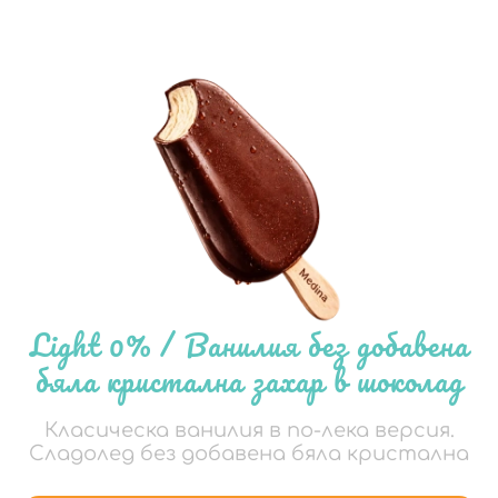
Light 0% / Ванилия без добавена
бяла кристална захар в шоколад
Класическа ванилия в по-лека версия.
Сладолед без добавена бяла кристална