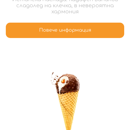
сладолед на клечка, в невероятна
хармония
Повече информация