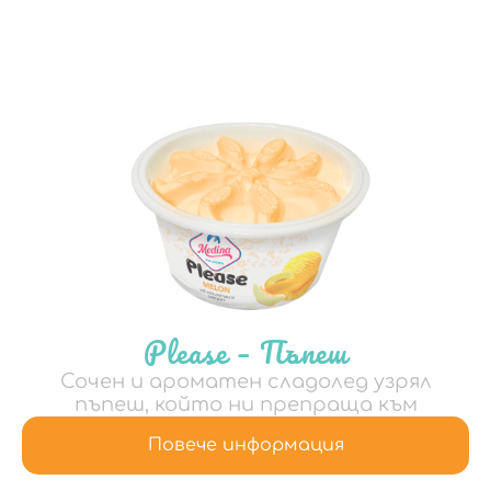
Please – Пъпеш
Сочен и ароматен сладолед узрял
пъпеш, който ни препраща към
Повече информация