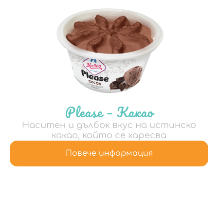
Please – Какао
Наситен и дълбок вкус на истинско
какао, който се харесва
Повече информация