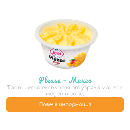
Please – Манго
Тропическа експлозия от узряло манго с
меден нюанс.
Повече информация