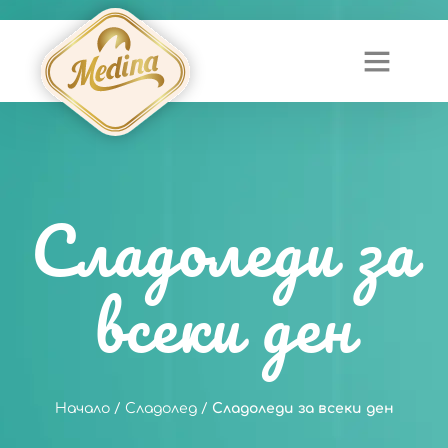
Сладоледи за
всеки ден
Начало
/
Сладолед
/
Сладоледи за всеки ден