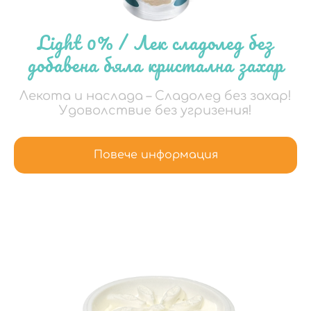
Light 0% / Лек сладолед без
добавена бяла кристална захар
Лекота и наслада – Сладолед без захар!
Удоволствие без угризения!
Повече информация